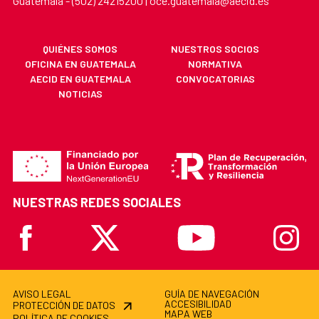
Guatemala - (502) 24215200 | oce.guatemala@aecid.es
QUIÉNES SOMOS
NUESTROS SOCIOS
OFICINA EN GUATEMALA
NORMATIVA
AECID EN GUATEMALA
CONVOCATORIAS
NOTICIAS
NUESTRAS REDES SOCIALES
Facebook
X
Youtube
Instagr
AVISO LEGAL
GUÍA DE NAVEGACIÓN
ACCESIBILIDAD
PROTECCIÓN DE DATOS
MAPA WEB
POLÍTICA DE COOKIES