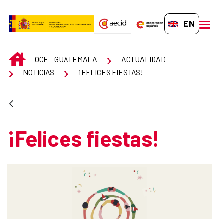
Skip to Main Content
EN-GB
men
INICIO
OCE - GUATEMALA
ACTUALIDAD
NOTICIAS
¡FELICES FIESTAS!
¡Felices fiestas!