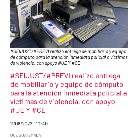
Caption:
#SEIJUST/#PREVI realizó entrega de mobiliario y equipo
de cómputo para la atención inmediata policial a víctimas
de violencia, con apoyo #UE Y #CE
News title
#SEIJUST/#PREVI realizó entrega
de mobiliario y equipo de cómputo
para la atención inmediata policial a
víctimas de violencia, con apoyo
#UE Y #CE
Date of publication of the news item
11/08/2022 - 10:40
News categories
OCE GUATEMALA