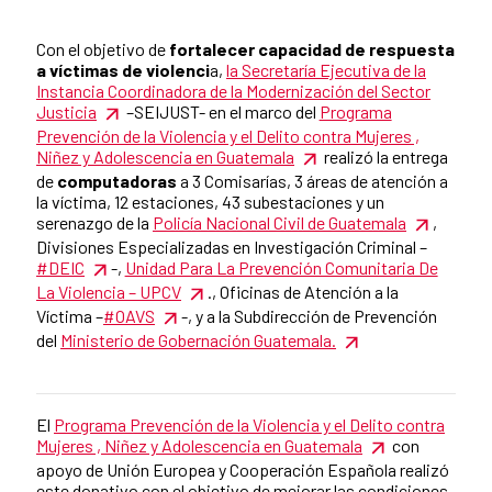
Summary of the news
Con el objetivo de
fortalecer capacidad de respuesta
a víctimas de violenci
a,
la Secretaría Ejecutiva de la
Instancia Coordinadora de la Modernización del Sector
Justicia
–SEIJUST- en el marco del
Programa
Prevención de la Violencia y el Delito contra Mujeres ,
Niñez y Adolescencia en Guatemala
realizó la entrega
de
computadoras
a 3 Comisarías, 3 áreas de atención a
la víctima, 12 estaciones, 43 subestaciones y un
serenazgo de la
Policía Nacional Civil de Guatemala
,
Divisiones Especializadas en Investigación Criminal –
#DEIC
-,
Unidad Para La Prevención Comunitaria De
La Violencia – UPCV
., Oficinas de Atención a la
Víctima –
#OAVS
-, y a la Subdirección de Prevención
del
Ministerio de Gobernación Guatemala.
El
Programa Prevención de la Violencia y el Delito contra
News content
Mujeres , Niñez y Adolescencia en Guatemala
con
apoyo de Unión Europea y Cooperación Española realizó
este donativo con el objetivo de mejorar las condiciones