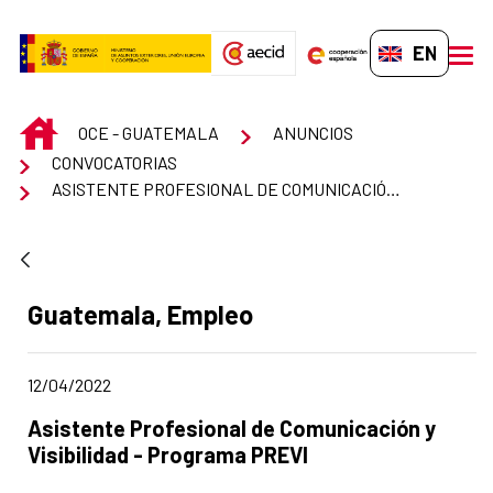
Skip to Main Content
EN-GB
men
INICIO
OCE - GUATEMALA
ANUNCIOS
CONVOCATORIAS
ASISTENTE PROFESIONAL DE COMUNICACIÓN Y VISIBILIDAD - PROGRAMA PREVI
Ad section:
Guatemala, Empleo
Date of publication of the news item
12/04/2022
Title of the announcement:
Asistente Profesional de Comunicación y
Visibilidad - Programa PREVI