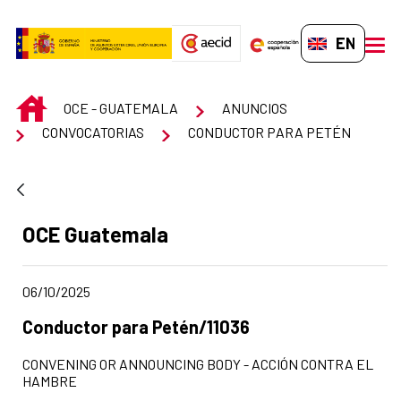
Skip to Main Content
EN-GB
men
INICIO
OCE - GUATEMALA
ANUNCIOS
CONVOCATORIAS
CONDUCTOR PARA PETÉN
Ad section:
OCE Guatemala
Date of publication of the news item
06/10/2025
Title of the announcement:
Conductor para Petén/11036
CONVENING OR ANNOUNCING BODY - ACCIÓN CONTRA EL
HAMBRE