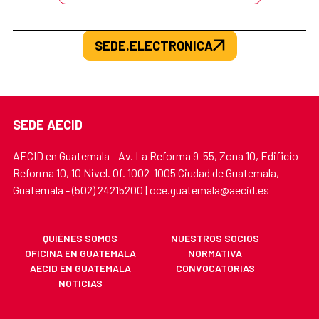
SEDE.ELECTRONICA
SEDE AECID
AECID en Guatemala - Av. La Reforma 9-55, Zona 10, Edificio
Reforma 10, 10 Nivel. Of. 1002-1005 Ciudad de Guatemala,
Guatemala - (502) 24215200 | oce.guatemala@aecid.es
QUIÉNES SOMOS
NUESTROS SOCIOS
OFICINA EN GUATEMALA
NORMATIVA
AECID EN GUATEMALA
CONVOCATORIAS
NOTICIAS