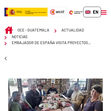
Skip to Main Content
EN-GB
men
INICIO
OCE - GUATEMALA
ACTUALIDAD
NOTICIAS
EMBAJADOR DE ESPAÑA VISITA PROYECTOS DE COOPERACIÓN EN HUEHUETENANGO - GUATEMALA