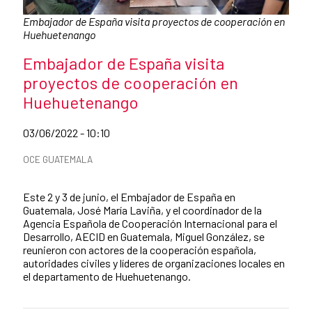
Caption:
Embajador de España visita proyectos de cooperación en
Huehuetenango
News title
Embajador de España visita
proyectos de cooperación en
Huehuetenango
Date of publication of the news item
03/06/2022 - 10:10
News categories
OCE GUATEMALA
Summary of the news
Este 2 y 3 de junio, el Embajador de España en
Guatemala, José María Laviña, y el coordinador de la
Agencia Española de Cooperación Internacional para el
Desarrollo, AECID en Guatemala, Miguel González, se
reunieron con actores de la cooperación española,
autoridades civiles y líderes de organizaciones locales en
el departamento de Huehuetenango.