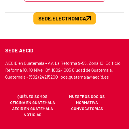
SEDE.ELECTRONICA
SEDE AECID
AECID en Guatemala - Av. La Reforma 9-55, Zona 10, Edificio
Reforma 10, 10 Nivel. Of. 1002-1005 Ciudad de Guatemala,
Guatemala - (502) 24215200 | oce.guatemala@aecid.es
QUIÉNES SOMOS
NUESTROS SOCIOS
OFICINA EN GUATEMALA
NORMATIVA
AECID EN GUATEMALA
CONVOCATORIAS
NOTICIAS