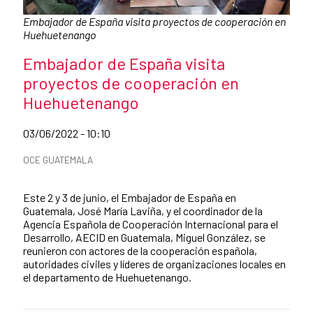
Caption:
Embajador de España visita proyectos de cooperación en
Huehuetenango
News title
Embajador de España visita
proyectos de cooperación en
Huehuetenango
Date of publication of the news item
03/06/2022 - 10:10
News categories
OCE GUATEMALA
Summary of the news
Este 2 y 3 de junio, el Embajador de España en
Guatemala, José María Laviña, y el coordinador de la
Agencia Española de Cooperación Internacional para el
Desarrollo, AECID en Guatemala, Miguel González, se
reunieron con actores de la cooperación española,
autoridades civiles y líderes de organizaciones locales en
el departamento de Huehuetenango.