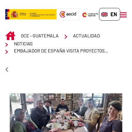
Skip to Main Content
EN-GB
men
INICIO
OCE - GUATEMALA
ACTUALIDAD
NOTICIAS
EMBAJADOR DE ESPAÑA VISITA PROYECTOS DE COOPERACIÓN EN HUEHUETENANGO - GUATEMALA