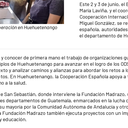
Este 2 y 3 de junio, 
María Laviña, y el coo
Cooperación Internaci
Miguel González, se r
peración en Huehuetenango
española, autoridades 
el departamento de 
 y conocer de primera mano el trabajo de organizaciones 
pios de Huehuetenango para avanzar en el logro de los ODS
xto y analizar caminos y alianzas para abordar los retos a l
ctos. En Huehuetenango, la Cooperación Española apoya a 
 a la salud.
o de San Sebastián, donde interviene la Fundación Madrazo
res departamentos de Guatemala, enmarcados en la lucha c
en su mayoría por la Comunidad Autónoma de Andalucía y otr
 la Fundación Madrazo también ejecuta proyectos con un i
 y educación.