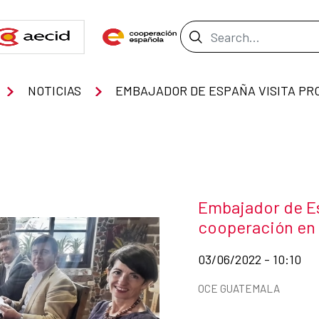
Search Bar
NOTICIAS
News title
Embajador de Es
cooperación en
Date of publication of
03/06/2022 - 10:10
News categories
OCE GUATEMALA
Summary of the news