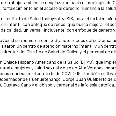
o de trabajo también se desplazaron hacia el municipio de C
 fortalecimiento en el acceso al derecho humano a la salud
l Instituto de Salud Incluyente, ISIS, para el fortalecimien
ión infantil con enfoque de redes, que busca mejorar el ac
de calidad, universal, incluyente, con enfoque de género y 
de Aecid se reunieron con ISIS y autoridades del sector salu
sitaron un centro de atención materno infantil y un centr
 director del Distrito de Salud de Cuilco y el personal de d
ión Enlace Hispano Americano de la Salud (EHAS), que impl
natal a mujeres y salud sexual y otro en Alta Verapaz, sobr
nas ruarles, en el contexto de COVID-19. También se lleva
l Gobernador de Huehuetenango, Jorge Juan Gualberto de L
 Gustavo Cano y el obispo y cardenal de la iglesia católica