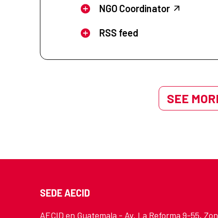
NGO Coordinator
RSS feed
SEE MORE
SEDE AECID
AECID en Guatemala - Av. La Reforma 9-55, Zo