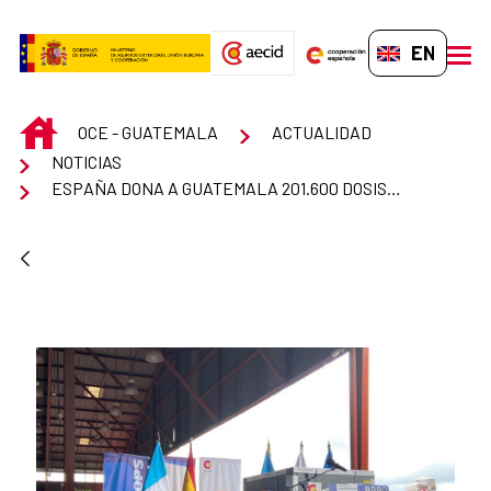
Skip to Main Content
EN-GB
men
INICIO
OCE - GUATEMALA
ACTUALIDAD
NOTICIAS
ESPAÑA DONA A GUATEMALA 201.600 DOSIS DE VACUNAS CONTRA EL COVID19