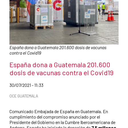
Caption:
España dona a Guatemala 201.600 dosis de vacunas
contra el Covid19
News title
España dona a Guatemala 201.600
dosis de vacunas contra el Covid19
Date of publication of the news item
30/07/2021 - 11:33
News categories
OCE GUATEMALA
Summary of the news
Comunicado Embajada de España en Guatemala. En
cumplimiento del compromiso anunciado por el
Presidente del Gobierno en la Cumbre Iberoamericana de
Andorra, España ha iniciado la donación de
7,5 millones