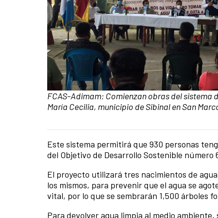
Caption:
FCAS-Adimam: Comienzan obras del sistema de
María Cecilia, municipio de Sibinal en San Marc
Este sistema permitirá que 930 personas tenga
News content
del Objetivo de Desarrollo Sostenible número 
El proyecto utilizará tres nacimientos de agu
los mismos, para prevenir que el agua se agote
vital, por lo que se sembrarán 1,500 árboles f
Para devolver agua limpia al medio ambiente, s