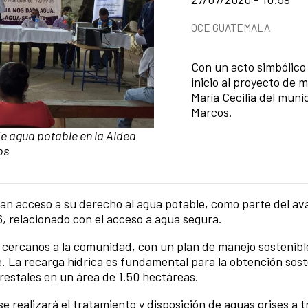
News categories
OCE GUATEMALA
Summary of the news
Con un acto simbólico 
inicio al proyecto de 
María Cecilia del muni
Marcos.
 agua potable en la Aldea
os
n acceso a su derecho al agua potable, como parte del ava
6, relacionado con el acceso a agua segura.
a cercanos a la comunidad, con un plan de manejo sostenib
. La recarga hídrica es fundamental para la obtención soste
orestales en un área de 1.50 hectáreas.
e realizará el tratamiento y disposición de aguas grises a 