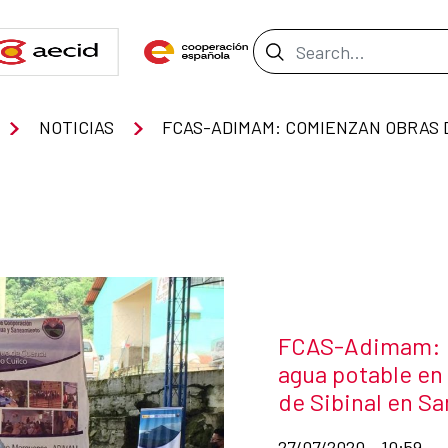
Search Bar
NOTICIAS
News title
FCAS-Adimam: C
agua potable en 
de Sibinal en S
Date of publication of
27/07/2020 - 10:59