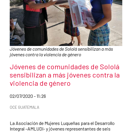
Caption:
Jóvenes de comunidades de Sololá sensibilizan a más
jóvenes contra la violencia de género
News title
Jóvenes de comunidades de Sololá
sensibilizan a más jóvenes contra la
violencia de género
Date of publication of the news item
02/07/2020 - 11:26
News categories
OCE GUATEMALA
Summary of the news
La Asociación de Mujeres Luqueñas para el Desarrollo
Integral –AMLUDI- y jóvenes representantes de seis