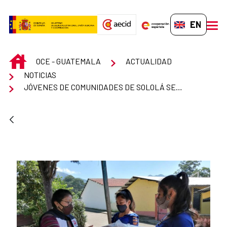
Skip to Main Content
EN-GB
men
INICIO
OCE - GUATEMALA
ACTUALIDAD
NOTICIAS
JÓVENES DE COMUNIDADES DE SOLOLÁ SENSIBILIZAN A MÁS JÓVENES CONTRA LA VIOLENCIA DE GÉNERO