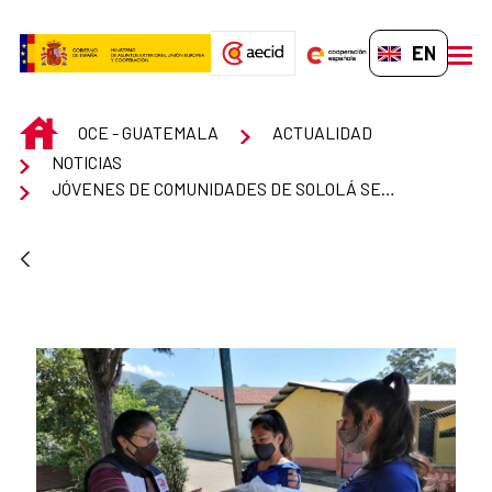
Skip to Main Content
EN-GB
men
INICIO
OCE - GUATEMALA
ACTUALIDAD
NOTICIAS
JÓVENES DE COMUNIDADES DE SOLOLÁ SENSIBILIZAN A MÁS JÓVENES CONTRA LA VIOLENCIA DE GÉNERO