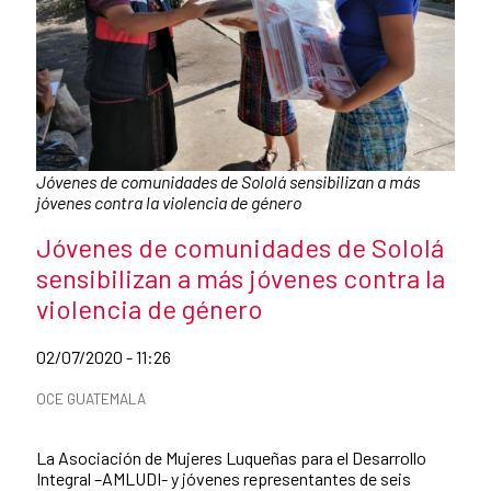
Caption:
Jóvenes de comunidades de Sololá sensibilizan a más
jóvenes contra la violencia de género
News title
Jóvenes de comunidades de Sololá
sensibilizan a más jóvenes contra la
violencia de género
Date of publication of the news item
02/07/2020 - 11:26
News categories
OCE GUATEMALA
Summary of the news
La Asociación de Mujeres Luqueñas para el Desarrollo
Integral –AMLUDI- y jóvenes representantes de seis