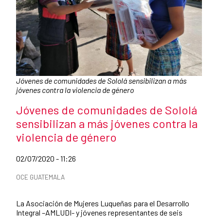
Caption:
Jóvenes de comunidades de Sololá sensibilizan a más
jóvenes contra la violencia de género
News title
Jóvenes de comunidades de Sololá
sensibilizan a más jóvenes contra la
violencia de género
Date of publication of the news item
02/07/2020 - 11:26
News categories
OCE GUATEMALA
Summary of the news
La Asociación de Mujeres Luqueñas para el Desarrollo
Integral –AMLUDI- y jóvenes representantes de seis