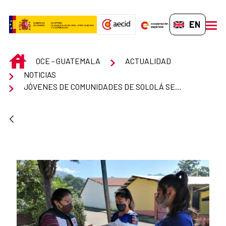
Skip to Main Content
EN-GB
men
INICIO
OCE - GUATEMALA
ACTUALIDAD
NOTICIAS
JÓVENES DE COMUNIDADES DE SOLOLÁ SENSIBILIZAN A MÁS JÓVENES CONTRA LA VIOLENCIA DE GÉNERO