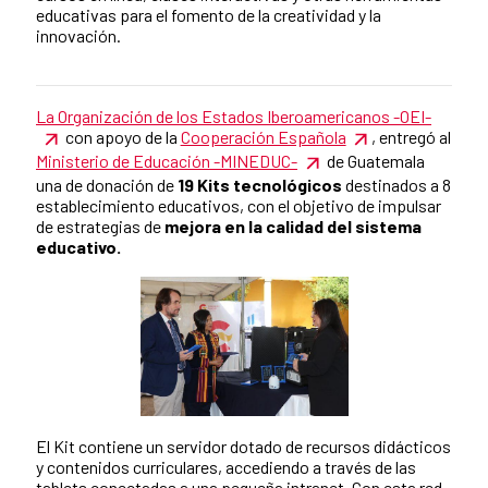
educativas para el fomento de la creatividad y la
innovación.
La Organización de los Estados Iberoamericanos -OEI-
News content
con apoyo de la
Cooperación Española
, entregó al
Ministerio de Educación -MINEDUC-
de Guatemala
una de donación de
19 Kits tecnológicos
destinados a 8
establecimiento educativos, con el objetivo de impulsar
de estrategias de
mejora en la calidad del sistema
educativo.
El Kit contiene un servidor dotado de recursos didácticos
y contenidos curriculares, accediendo a través de las
tablets conectadas a una pequeña intranet. Con esta red