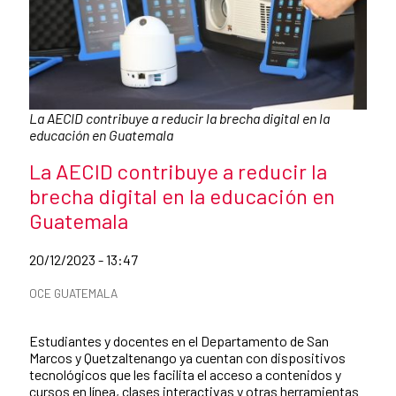
Caption:
La AECID contribuye a reducir la brecha digital en la
educación en Guatemala
News title
La AECID contribuye a reducir la
brecha digital en la educación en
Guatemala
Date of publication of the news item
20/12/2023 - 13:47
News categories
OCE GUATEMALA
Summary of the news
Estudiantes y docentes en el Departamento de San
Marcos y Quetzaltenango ya cuentan con dispositivos
tecnológicos que les facilita el acceso a contenidos y
cursos en línea, clases interactivas y otras herramientas