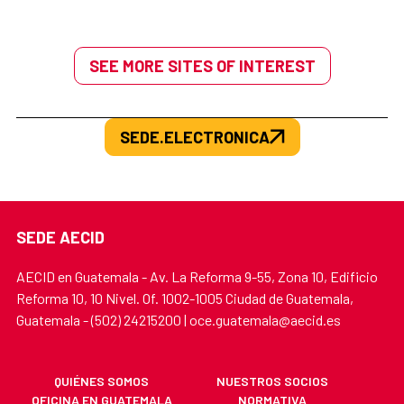
SEE MORE SITES OF INTEREST
SEDE.ELECTRONICA
SEDE AECID
AECID en Guatemala - Av. La Reforma 9-55, Zona 10, Edificio
Reforma 10, 10 Nivel. Of. 1002-1005 Ciudad de Guatemala,
Guatemala - (502) 24215200 | oce.guatemala@aecid.es
QUIÉNES SOMOS
NUESTROS SOCIOS
OFICINA EN GUATEMALA
NORMATIVA