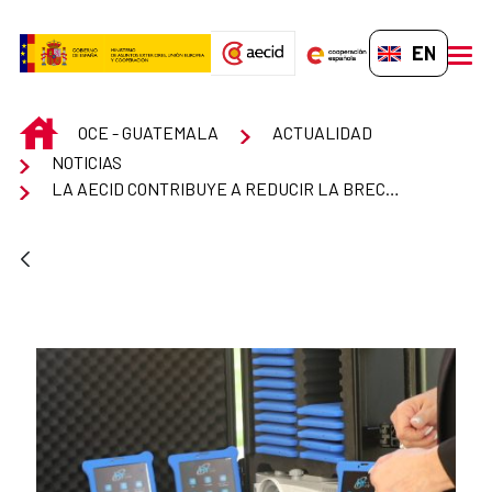
Skip to Main Content
EN-GB
men
INICIO
OCE - GUATEMALA
ACTUALIDAD
NOTICIAS
LA AECID CONTRIBUYE A REDUCIR LA BRECHA DIGITAL EN LA EDUCACIÓN EN GUATEMALA