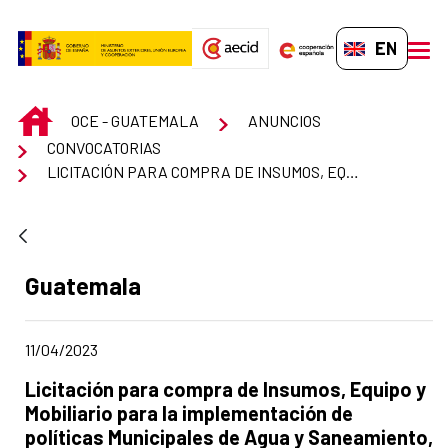
Skip to Main Content
EN-GB
men
INICIO
OCE - GUATEMALA
ANUNCIOS
CONVOCATORIAS
LICITACIÓN PARA COMPRA DE INSUMOS, EQUIPO Y MOBILIARIO PARA LA IMPLEMENTACIÓN DE POLÍTICAS MUNICIPALES DE AGUA Y SANEAMIENTO, PROGRAMA RU K´U´X ´YA´
Ad section:
Guatemala
Date of publication of the news item
11/04/2023
Title of the announcement:
Licitación para compra de Insumos, Equipo y
Mobiliario para la implementación de
políticas Municipales de Agua y Saneamiento,