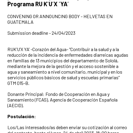
Programa RU K´U´X ´YA´
CONVENING OR ANNOUNCING BODY - HELVETAS EN
GUATEMALA
Submission deadline - 24/04/2023
RUK’U’X YA’ -Corazón del Agua- “Contribuir a la salud y a la
reducción de la incidencia de enfermedades diarreicas agudas
en familias de 13 municipios del departamento de Sololá,
mediante la mejora de la gestión y el acceso sostenible a
agua y saneamiento a nivel comunitario, municipal y en los
servicios públicos básicos de salud y escuelas primarias”
GTM 015-B.
Donante Principal: Fondo de Cooperación en Agua y
Saneamiento (FCAS), Agencia de Cooperación Española
(AECID).
Postulación:
Los/Las interesados/as deben enviar su cotización al correo
del contacto, hasta el lunes, 24 de abril 2023, 18:00 horas,