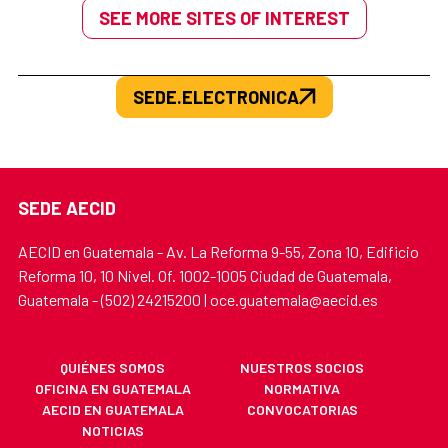
SEE MORE SITES OF INTEREST
SEDE.ELECTRONICA
SEDE AECID
AECID en Guatemala - Av. La Reforma 9-55, Zona 10, Edificio
Reforma 10, 10 Nivel. Of. 1002-1005 Ciudad de Guatemala,
Guatemala - (502) 24215200 | oce.guatemala@aecid.es
QUIÉNES SOMOS
NUESTROS SOCIOS
OFICINA EN GUATEMALA
NORMATIVA
AECID EN GUATEMALA
CONVOCATORIAS
NOTICIAS