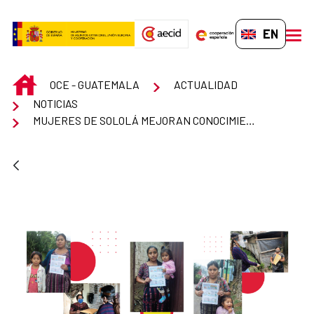
Skip to Main Content
EN-GB
men
INICIO
OCE - GUATEMALA
ACTUALIDAD
NOTICIAS
MUJERES DE SOLOLÁ MEJORAN CONOCIMIENTO EN NUTRICIÓN Y SALUD