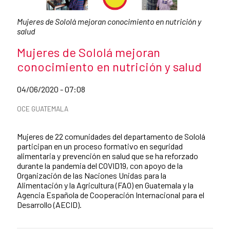
Caption:
Mujeres de Sololá mejoran conocimiento en nutrición y
salud
News title
Mujeres de Sololá mejoran
conocimiento en nutrición y salud
Date of publication of the news item
04/06/2020 - 07:08
News categories
OCE GUATEMALA
Summary of the news
Mujeres de 22 comunidades del departamento de Sololá
participan en un proceso formativo en seguridad
alimentaria y prevención en salud que se ha reforzado
durante la pandemia del COVID19, con apoyo de la
Organización de las Naciones Unidas para la
Alimentación y la Agricultura (FAO) en Guatemala y la
Agencia Española de Cooperación Internacional para el
Desarrollo (AECID).