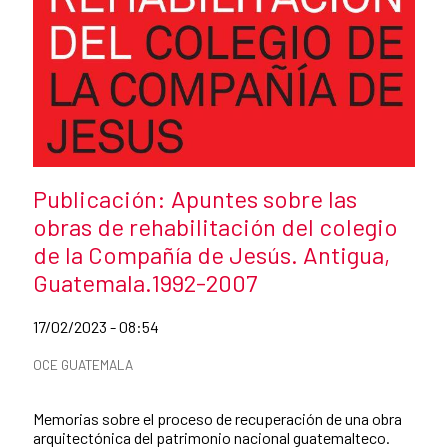
Caption:
News title
Publicación: Apuntes sobre las
obras de rehabilitación del colegio
de la Compañía de Jesús. Antigua,
Guatemala.1992-2007
Date of publication of the news item
17/02/2023 - 08:54
News categories
OCE GUATEMALA
Summary of the news
Memorias sobre el proceso de recuperación de una obra
arquitectónica del patrimonio nacional guatemalteco.