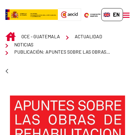
Skip to Main Content
EN-GB
men
INICIO
OCE - GUATEMALA
ACTUALIDAD
NOTICIAS
PUBLICACIÓN: APUNTES SOBRE LAS OBRAS DE REHABILITACIÓN DEL COLEGIO DE LA COMPAÑÍA DE JESÚS. ANTIGUA, GUATEMALA.1992-2007