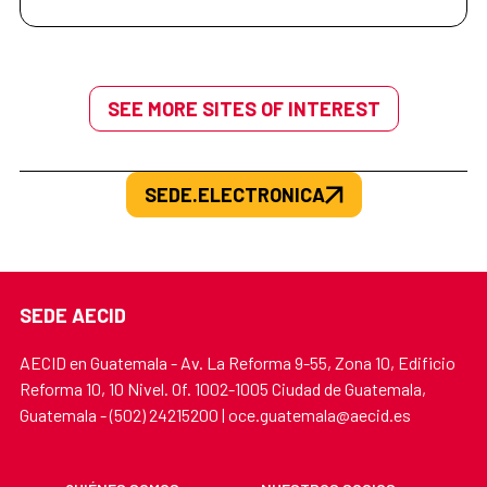
SEE MORE SITES OF INTEREST
SEDE.ELECTRONICA
SEDE AECID
AECID en Guatemala - Av. La Reforma 9-55, Zona 10, Edificio
Reforma 10, 10 Nivel. Of. 1002-1005 Ciudad de Guatemala,
Guatemala - (502) 24215200 | oce.guatemala@aecid.es