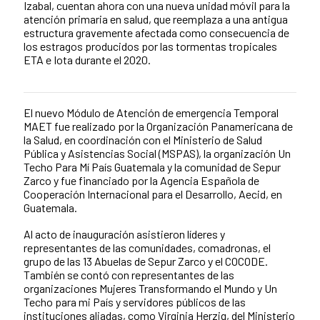
Izabal, cuentan ahora con una nueva unidad móvil para la
atención primaria en salud, que reemplaza a una antigua
estructura gravemente afectada como consecuencia de
los estragos producidos por las tormentas tropicales
ETA e Iota durante el 2020.
El nuevo Módulo de Atención de emergencia Temporal
News content
MAET fue realizado por la Organización Panamericana de
la Salud, en coordinación con el Ministerio de Salud
Pública y Asistencias Social (MSPAS), la organización Un
Techo Para Mí País Guatemala y la comunidad de Sepur
Zarco y fue financiado por la Agencia Española de
Cooperación Internacional para el Desarrollo, Aecid, en
Guatemala.
Al acto de inauguración asistieron líderes y
representantes de las comunidades, comadronas, el
grupo de las 13 Abuelas de Sepur Zarco y el COCODE.
También se contó con representantes de las
organizaciones Mujeres Transformando el Mundo y Un
Techo para mi País y servidores públicos de las
instituciones aliadas, como Virginia Herzig, del Ministerio