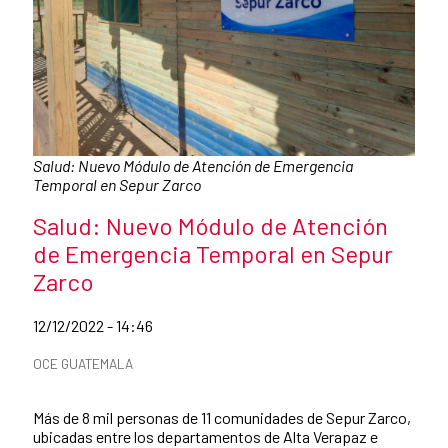
Caption:
Salud: Nuevo Módulo de Atención de Emergencia
Temporal en Sepur Zarco
News title
Salud: Nuevo Módulo de Atención
de Emergencia Temporal en Sepur
Zarco
Date of publication of the news item
12/12/2022 - 14:46
News categories
OCE GUATEMALA
Summary of the news
Más de 8 mil personas de 11 comunidades de Sepur Zarco,
ubicadas entre los departamentos de Alta Verapaz e