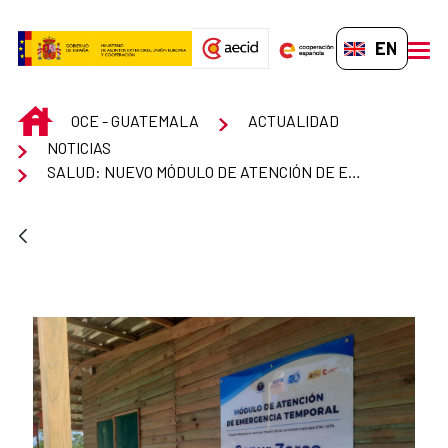
Skip to Main Content
EN-GB
men
INICIO
OCE - GUATEMALA
ACTUALIDAD
NOTICIAS
SALUD: NUEVO MÓDULO DE ATENCIÓN DE EMERGENCIA TEMPORAL EN SEPUR ZARCO - GU