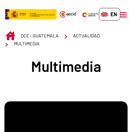
Skip to Main Content
EN-GB
men
INICIO
OCE - GUATEMALA
ACTUALIDAD
MULTIMEDIA
Multimedia