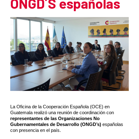
ONGD´S españolas
Summary of the news
News content
La Oficina de la Cooperación Española (OCE) en
Guatemala
realizó una reunión de coordinación
con
representantes de las
Organizaciones No
Gubernamentales de Desarrollo (ONGD’s)
españolas
con presencia en el país.