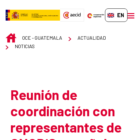
Skip to Main Content
EN-GB
men
INICIO
OCE - GUATEMALA
ACTUALIDAD
NOTICIAS
Atrás
Reunión de
coordinación con
representantes de