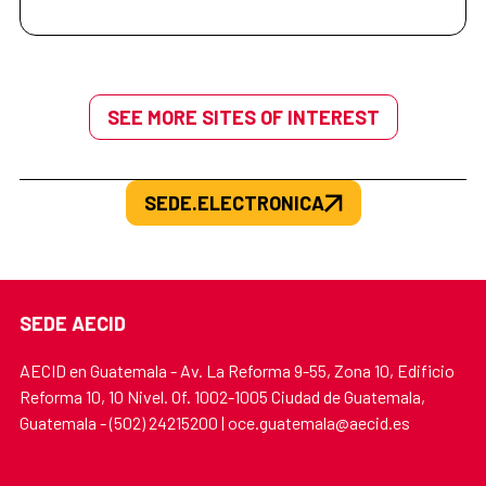
SEE MORE SITES OF INTEREST
SEDE.ELECTRONICA
SEDE AECID
AECID en Guatemala - Av. La Reforma 9-55, Zona 10, Edificio
Reforma 10, 10 Nivel. Of. 1002-1005 Ciudad de Guatemala,
Guatemala - (502) 24215200 | oce.guatemala@aecid.es