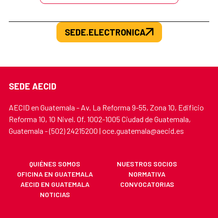
SEDE.ELECTRONICA
SEDE AECID
AECID en Guatemala - Av. La Reforma 9-55, Zona 10, Edificio
Reforma 10, 10 Nivel. Of. 1002-1005 Ciudad de Guatemala,
Guatemala - (502) 24215200 | oce.guatemala@aecid.es
QUIÉNES SOMOS
NUESTROS SOCIOS
OFICINA EN GUATEMALA
NORMATIVA
AECID EN GUATEMALA
CONVOCATORIAS
NOTICIAS