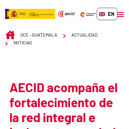
Skip to Main Content
EN-GB
men
INICIO
OCE - GUATEMALA
ACTUALIDAD
NOTICIAS
Atrás
AECID acompaña el
fortalecimiento de
la red integral e