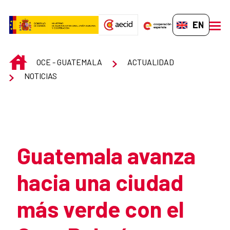
Skip to Main Content
EN-GB
men
INICIO
OCE - GUATEMALA
ACTUALIDAD
NOTICIAS
Atrás
Guatemala avanza
hacia una ciudad
más verde con el