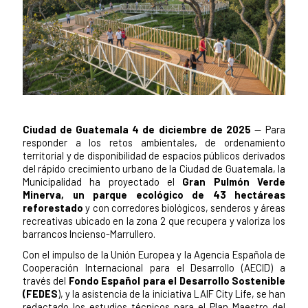
News content
Ciudad de Guatemala 4 de diciembre de 2025
—
Para
responder a los retos ambientales, de ordenamiento
territorial y de disponibilidad de espacios públicos derivados
del rápido crecimiento urbano de la Ciudad de Guatemala, la
Municipalidad ha proyectado el
Gran Pulmón Verde
Minerva, un parque ecológico de 43 hectáreas
reforestado
y con corredores biológicos, senderos y áreas
recreativas ubicado en la zona 2 que recupera y valoriza los
barrancos Incienso-Marrullero.
Con el impulso de la Unión Europea y la Agencia Española de
Cooperación Internacional para el Desarrollo (AECID) a
través del
Fondo Español para el Desarrollo Sostenible
(FEDES
), y la asistencia de la iniciativa LAIF City Life, se han
redactado los estudios técnicos para el Plan Maestro del