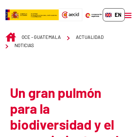
Skip to Main Content
EN-GB
men
INICIO
OCE - GUATEMALA
ACTUALIDAD
NOTICIAS
Atrás
Un gran pulmón
para la
biodiversidad y el