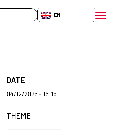
EN-GB
menú móvil a
DATE
04/12/2025 - 16:15
News categories
THEME