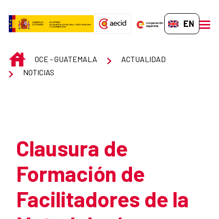
Skip to Main Content
EN-GB
men
INICIO
OCE - GUATEMALA
ACTUALIDAD
NOTICIAS
Atrás
Clausura de
Formación de
Facilitadores de la