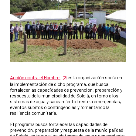
Acción contra el Hambre
es la organización socia en
News content
la implementación de dicho programa, que busca
fortalecer las capacidades de prevención, preparación y
respuesta de la municipalidad de Sololá, en torno a los
sistemas de agua y saneamiento frente a emergencias,
eventos súbitos o contingencias y fomentando la
resiliencia comunitaria.
El programa busca fortalecer las capacidades de
prevención, preparación y respuesta de la municipalidad
de Sololá, en torno a los sistemas de agua y saneamiento