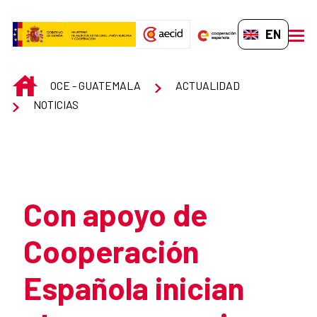
Skip to Main Content
EN-GB
men
INICIO
OCE - GUATEMALA
ACTUALIDAD
NOTICIAS
Atrás
Con apoyo de
Cooperación
Española inician