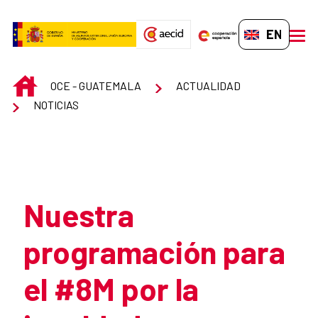
Skip to Main Content
EN-GB
men
INICIO
OCE - GUATEMALA
ACTUALIDAD
NOTICIAS
Atrás
Nuestra
programación para
el #8M por la