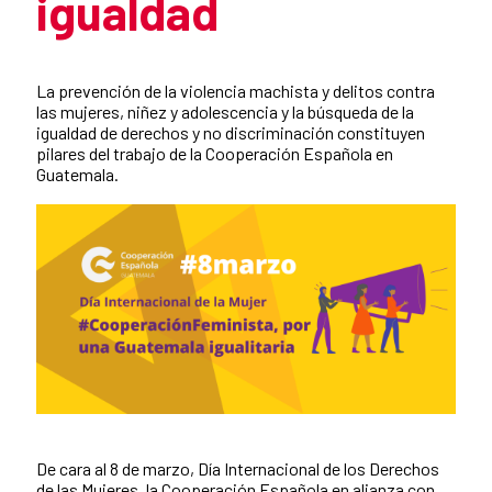
igualdad
Summary of the news
La prevención de la violencia machista y delitos contra
las mujeres, niñez y adolescencia y la búsqueda de la
igualdad de derechos y no discriminación constituyen
pilares del trabajo de la Cooperación Española en
Guatemala.
De cara al 8 de marzo, Día Internacional de los Derechos
News content
de las Mujeres, la Cooperación Española en alianza con