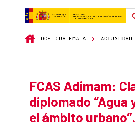
Skip to Main Content
INICIO
OCE - GUATEMALA
ACTUALIDAD
Atrás
FCAS Adimam: Cla
diplomado “Agua 
el ámbito urbano”
Summary of the news