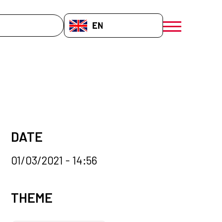
EN-GB
menú móvil a
DATE
01/03/2021 - 14:56
News categories
THEME