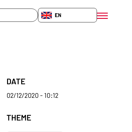
EN-GB
menú móvil a
DATE
02/12/2020 - 10:12
News categories
THEME