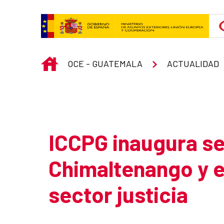
Skip to Main Content
INICIO
OCE - GUATEMALA
ACTUALIDAD
Atrás
ICCPG inaugura s
Chimaltenango y e
sector justicia
Summary of the news