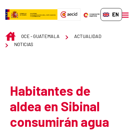
Skip to Main Content
EN-GB
men
INICIO
OCE - GUATEMALA
ACTUALIDAD
NOTICIAS
Atrás
Habitantes de
aldea en Sibinal
consumirán agua