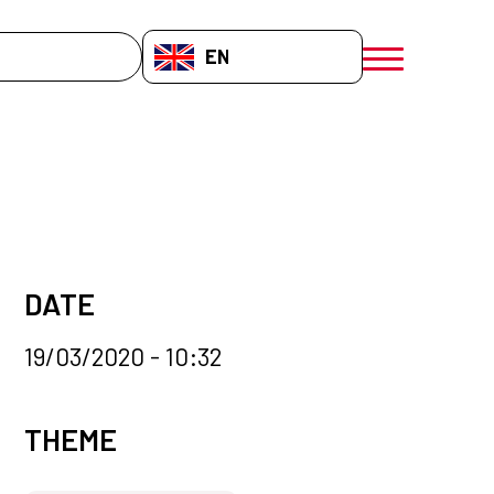
EN-GB
menú móvil a
DATE
19/03/2020 - 10:32
News categories
THEME