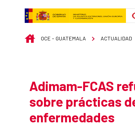
Skip to Main Content
INICIO
OCE - GUATEMALA
ACTUALIDAD
Atrás
Adimam-FCAS ref
sobre prácticas d
enfermedades
Summary of the news