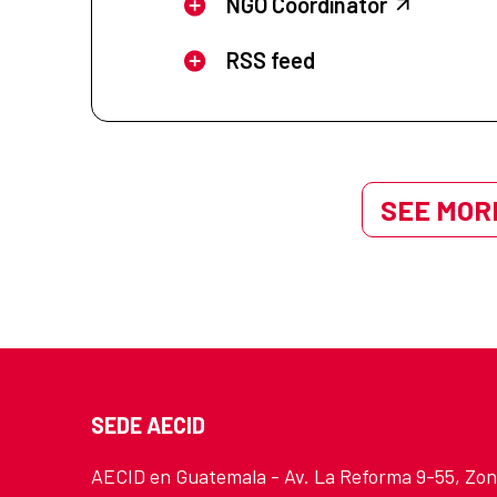
NGO Coordinator
RSS feed
SEE MORE
SEDE AECID
AECID en Guatemala - Av. La Reforma 9-55, Zo