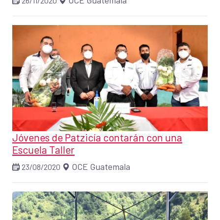
OCE Guatemala
26/11/2020
Jóvenes de Patzicía contarán con una
Escuela Taller
OCE Guatemala
23/08/2020