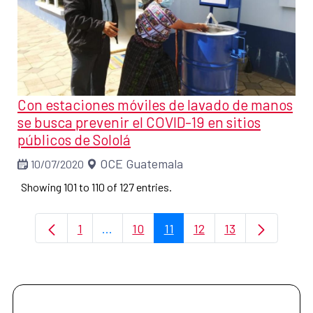
Con estaciones móviles de lavado de manos
se busca prevenir el COVID-19 en sitios
públicos de Sololá
OCE Guatemala
10/07/2020
Showing 101 to 110 of 127 entries.
1
...
10
11
12
13
Page
Intermediate Pages Use TAB to naviga
Page
Page
Page
Page