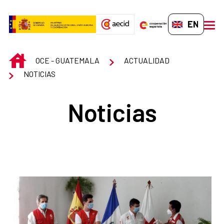
Skip to Main Content
EN-GB
men
INICIO
OCE - GUATEMALA
ACTUALIDAD
NOTICIAS
Noticias