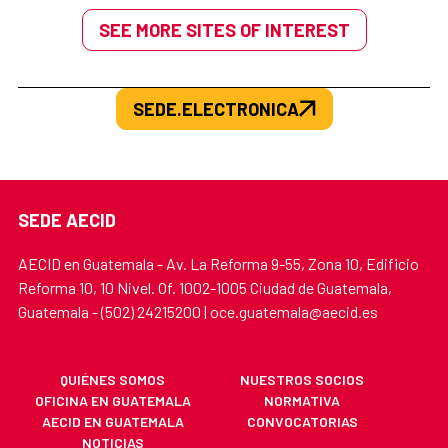
SEE MORE SITES OF INTEREST
SEDE.ELECTRONICA
SEDE AECID
AECID en Guatemala - Av. La Reforma 9-55, Zona 10, Edificio
Reforma 10, 10 Nivel. Of. 1002-1005 Ciudad de Guatemala,
Guatemala - (502) 24215200 | oce.guatemala@aecid.es
QUIÉNES SOMOS
NUESTROS SOCIOS
OFICINA EN GUATEMALA
NORMATIVA
AECID EN GUATEMALA
CONVOCATORIAS
NOTICIAS