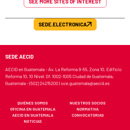
SEE MORE SITES OF INTEREST
SEDE.ELECTRONICA
SEDE AECID
AECID en Guatemala - Av. La Reforma 9-55, Zona 10, Edificio
Reforma 10, 10 Nivel. Of. 1002-1005 Ciudad de Guatemala,
Guatemala - (502) 24215200 | oce.guatemala@aecid.es
QUIÉNES SOMOS
NUESTROS SOCIOS
OFICINA EN GUATEMALA
NORMATIVA
AECID EN GUATEMALA
CONVOCATORIAS
NOTICIAS