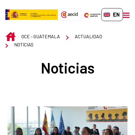
Skip to Main Content
EN-GB
men
INICIO
OCE - GUATEMALA
ACTUALIDAD
NOTICIAS
Noticias