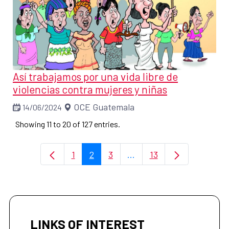
Así trabajamos por una vida libre de
violencias contra mujeres y niñas
OCE Guatemala
14/06/2024
Showing 11 to 20 of 127 entries.
1
2
3
...
13
Page
Page
Page
Intermediate Pages Use 
Page
LINKS OF INTEREST