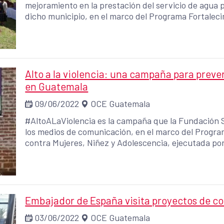
mejoramiento en la prestación del servicio de agua 
dicho municipio, en el marco del Programa Fortalecim
prestación de servicios de agua potable y Saneamien
Comunidades del Municipio de Sololá.
Alto a la violencia: una campaña para preven
en Guatemala
09/06/2022
OCE Guatemala
#AltoALaViolencia es la campaña que la Fundación 
los medios de comunicación, en el marco del Program
contra Mujeres, Niñez y Adolescencia, ejecutada por
Europea y la Cooperación Española.
Embajador de España visita proyectos de 
03/06/2022
OCE Guatemala