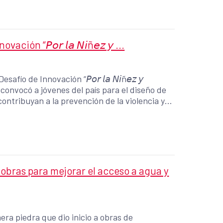
ón “𝘗𝘰𝘳 𝘭𝘢 𝘕𝘪ñ𝘦𝘻 𝘺 ...
fío de Innovación “𝘗𝘰𝘳 𝘭𝘢 𝘕𝘪ñ𝘦𝘻 𝘺
tiva que convocó a jóvenes del país para el diseño de
ontribuyan a la prevención de la violencia y
obras para mejorar el acceso a agua y
mera piedra que dio inicio a obras de