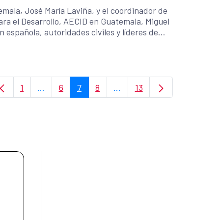
emala, José María Laviña, y el coordinador de
ara el Desarrollo, AECID en Guatemala, Miguel
 española, autoridades civiles y líderes de
huetenango.
1
...
6
7
8
...
13
Page
Intermediate Pages Use TAB to navigate.
Page
Page
Page
Intermediate Pages Use TAB
Page