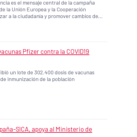
ncia es el mensaje central de la campaña
de la Unión Europea y la Cooperación
lizar a la ciudadanía y promover cambios de
e problemática de la violencia machista,
ctan a las mujeres sólo por el hecho de ser
acunas Pfizer contra la COVID19
ecibió un lote de 302.400 dosis de vacunas
 de inmunización de la población
paña-SICA, apoya al Ministerio de