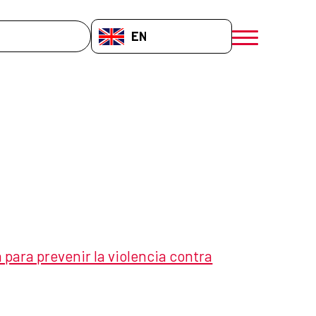
EN-GB
menú móvil a
ara prevenir la violencia contra