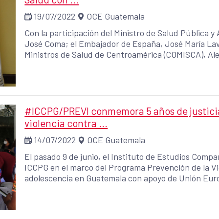
19/07/2022
OCE Guatemala
Con la participación del Ministro de Salud Pública y
José Coma; el Embajador de España, José María Lavi
Ministros de Salud de Centroamérica (COMISCA), Ale
oficial de una donación de medicamentos e insumos 
Unión Europea hicieron al sistema de salud del país, c
generada por la COVID-19.
#ICCPG/PREVI conmemora 5 años de justicia
violencia contra ...
14/07/2022
OCE Guatemala
El pasado 9 de junio, el Instituto de Estudios Com
ICCPG en el marco del Programa Prevención de la Vio
adolescencia en Guatemala con apoyo de Unión Eur
realizó la #Conmemoración de los cinco años de la J
Chimaltenango.