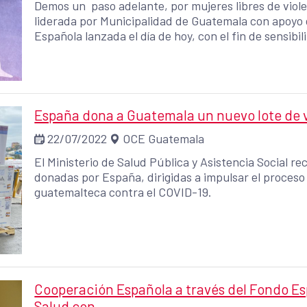
Demos un paso adelante, por mujeres libres de viole
liderada por Municipalidad de Guatemala con apoyo 
Española lanzada el día de hoy, con el fin de sensibi
comportamiento que contribuyan a erradicar la grav
discriminación y otra serie de vulneraciones que afe
mujeres.
España dona a Guatemala un nuevo lote de v
22/07/2022
OCE Guatemala
El Ministerio de Salud Pública y Asistencia Social r
donadas por España, dirigidas a impulsar el proceso
guatemalteca contra el COVID-19.
Cooperación Española a través del Fondo Es
Salud con ...