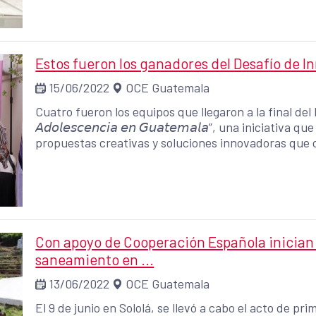
Estos fueron los ganadores del Desafío de Innovaci
15/06/2022
OCE Guatemala
Cuatro fueron los equipos que llegaron a la final del Desa
𝘈𝘥𝘰𝘭𝘦𝘴𝘤𝘦𝘯𝘤𝘪𝘢 𝘦𝘯 𝘎𝘶𝘢𝘵𝘦𝘮𝘢𝘭𝘢”, una inicia
propuestas creativas y soluciones innovadoras que c
delitos contra la niñez y adolescencia.
Con apoyo de Cooperación Española inician 
saneamiento en ...
13/06/2022
OCE Guatemala
El 9 de junio en Sololá, se llevó a cabo el acto de pri