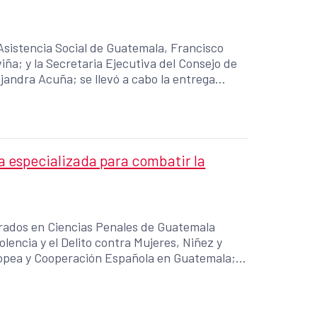
 Asistencia Social de Guatemala, Francisco
ña; y la Secretaria Ejecutiva del Consejo de
jandra Acuña; se llevó a cabo la entrega
médicos que la Cooperación Española y la
on el fin de contener la crisis sanitaria
 especializada para combatir la
parados en Ciencias Penales de Guatemala
lencia y el Delito contra Mujeres, Niñez y
opea y Cooperación Española en Guatemala;
usticia Especializada de Género en