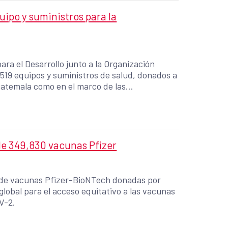
ipo y suministros para la
ra el Desarrollo junto a la Organización
,519 equipos y suministros de salud, donados a
Guatemala como en el marco de las
or impacto de las tormentas ETA e Iota en
e 349,830 vacunas Pfizer
 de vacunas Pfizer-BioNTech donadas por
global para el acceso equitativo a las vacunas
V-2.