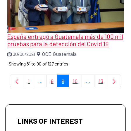
España entregó a Guatemala más de 100 mil
pruebas para la detección del Covid 19
OCE Guatemala
30/06/2021
Showing 81 to 90 of 127 entries.
1
...
8
9
10
...
13
Page
Intermediate Pages Use TAB to navigate
Page
Page
Page
Intermediate Pages
Page
LINKS OF INTEREST