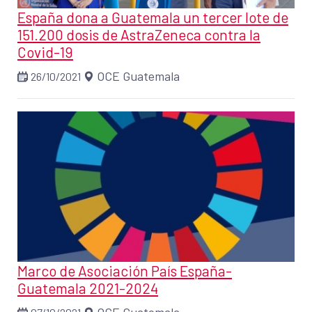
España dona a Guatemala un tercer lote de
151.200 dosis de AstraZeneca contra la
Covid-19
OCE Guatemala
26/10/2021
Marco de Asociación País España-
Guatemala 2021-2024