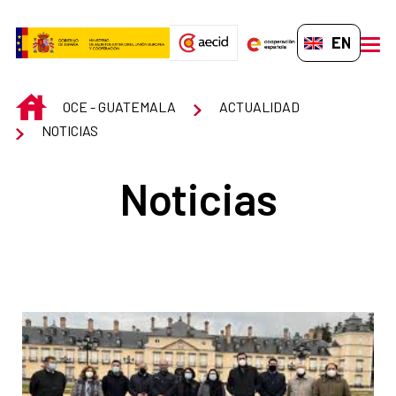
Skip to Main Content
EN-GB
men
INICIO
OCE - GUATEMALA
ACTUALIDAD
NOTICIAS
Noticias