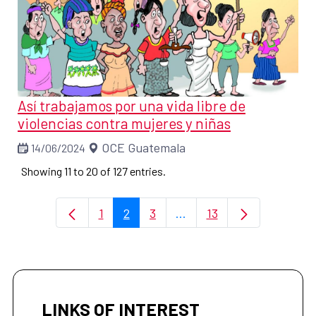
Así trabajamos por una vida libre de
violencias contra mujeres y niñas
OCE Guatemala
14/06/2024
Showing 11 to 20 of 127 entries.
1
2
3
...
13
Page
Page
Page
Intermediate Pages Use 
Page
LINKS OF INTEREST