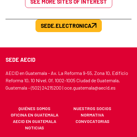
SEE MORE SITES OF INTEREST
SEDE.ELECTRONICA
SEDE AECID
AECID en Guatemala - Av. La Reforma 9-55, Zona 10, Edificio
Reforma 10, 10 Nivel. Of. 1002-1005 Ciudad de Guatemala,
Guatemala - (502) 24215200 | oce.guatemala@aecid.es
QUIÉNES SOMOS
NUESTROS SOCIOS
OFICINA EN GUATEMALA
NORMATIVA
AECID EN GUATEMALA
CONVOCATORIAS
NOTICIAS