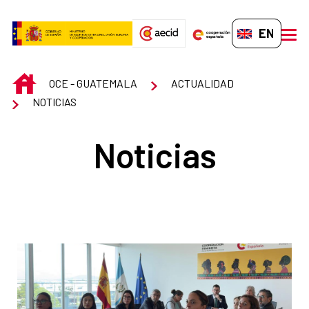
Skip to Main Content
EN-GB
men
INICIO
OCE - GUATEMALA
ACTUALIDAD
NOTICIAS
Noticias