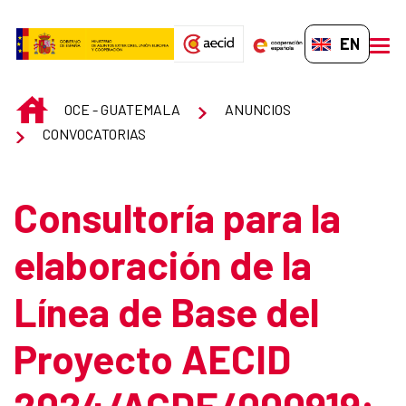
Skip to Main Content
EN-GB
men
INICIO
OCE - GUATEMALA
ANUNCIOS
CONVOCATORIAS
Consultoría para la
elaboración de la
Línea de Base del
Proyecto AECID
2024/ACDE/000919: