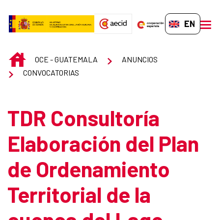
Skip to Main Content
EN-GB
men
INICIO
OCE - GUATEMALA
ANUNCIOS
CONVOCATORIAS
TDR Consultoría
Elaboración del Plan
de Ordenamiento
Territorial de la
cuenca del Lago