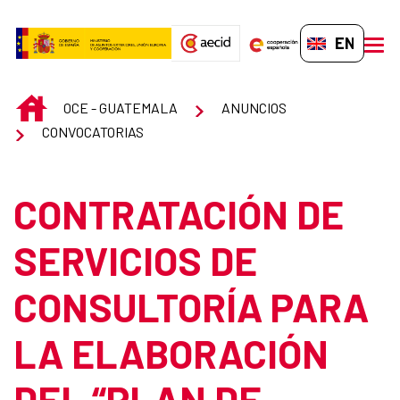
Skip to Main Content
EN-GB
men
INICIO
OCE - GUATEMALA
ANUNCIOS
CONVOCATORIAS
CONTRATACIÓN DE
SERVICIOS DE
CONSULTORÍA PARA
LA ELABORACIÓN
DEL “PLAN DE