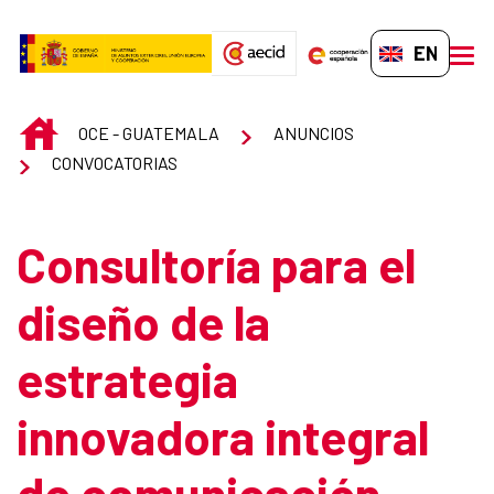
Skip to Main Content
EN-GB
men
INICIO
OCE - GUATEMALA
ANUNCIOS
CONVOCATORIAS
Consultoría para el
diseño de la
estrategia
innovadora integral
de comunicación,