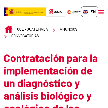
Skip to Main Content
EN-GB
men
INICIO
OCE - GUATEMALA
ANUNCIOS
CONVOCATORIAS
Contratación para la
implementación de
un diagnóstico y
análisis biológico y
ecológico de las