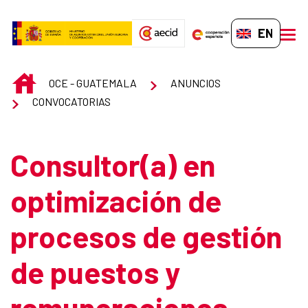
Skip to Main Content
EN-GB
men
INICIO
OCE - GUATEMALA
ANUNCIOS
CONVOCATORIAS
Consultor(a) en
optimización de
procesos de gestión
de puestos y
remuneraciones.