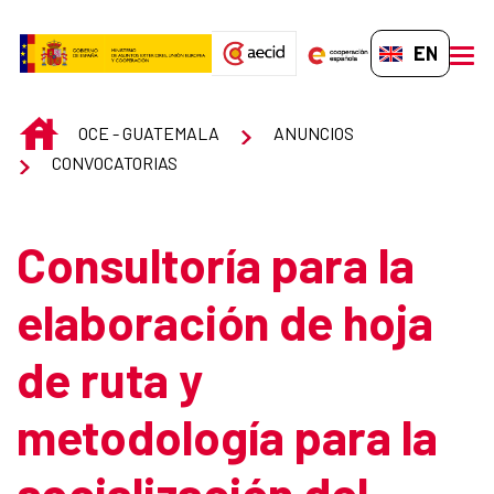
Skip to Main Content
EN-GB
men
INICIO
OCE - GUATEMALA
ANUNCIOS
CONVOCATORIAS
Consultoría para la
elaboración de hoja
de ruta y
metodología para la
socialización del