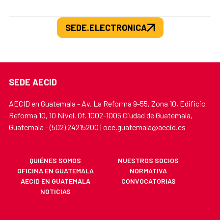
SEDE.ELECTRONICA
SEDE AECID
AECID en Guatemala - Av. La Reforma 9-55, Zona 10, Edificio
Reforma 10, 10 Nivel. Of. 1002-1005 Ciudad de Guatemala,
Guatemala - (502) 24215200 | oce.guatemala@aecid.es
QUIÉNES SOMOS
NUESTROS SOCIOS
OFICINA EN GUATEMALA
NORMATIVA
AECID EN GUATEMALA
CONVOCATORIAS
NOTICIAS