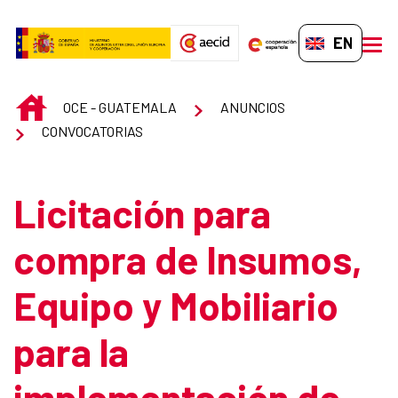
Skip to Main Content
EN-GB
men
INICIO
OCE - GUATEMALA
ANUNCIOS
CONVOCATORIAS
Licitación para
compra de Insumos,
Equipo y Mobiliario
para la
implementación de