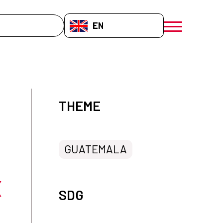
EN-GB
menú móvil a
THEME
GUATEMALA
X
SDG