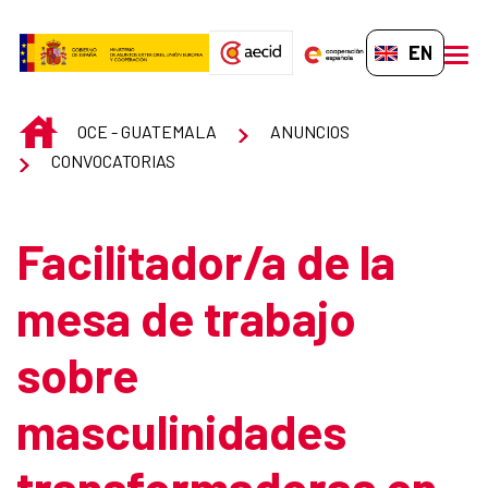
Skip to Main Content
EN-GB
men
INICIO
OCE - GUATEMALA
ANUNCIOS
CONVOCATORIAS
Facilitador/a de la
mesa de trabajo
sobre
masculinidades
transformadoras en