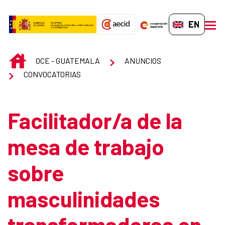
Skip to Main Content
EN-GB
men
INICIO
OCE - GUATEMALA
ANUNCIOS
CONVOCATORIAS
Facilitador/a de la
mesa de trabajo
sobre
masculinidades
transformadoras en