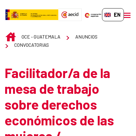
Skip to Main Content
EN-GB
men
INICIO
OCE - GUATEMALA
ANUNCIOS
CONVOCATORIAS
Facilitador/a de la
mesa de trabajo
sobre derechos
económicos de las
mujeres /