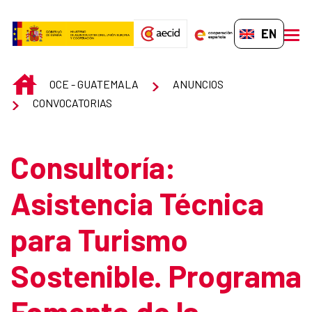
Skip to Main Content
EN-GB
men
INICIO
OCE - GUATEMALA
ANUNCIOS
CONVOCATORIAS
Consultoría:
Asistencia Técnica
para Turismo
Sostenible. Programa
Fomento de la