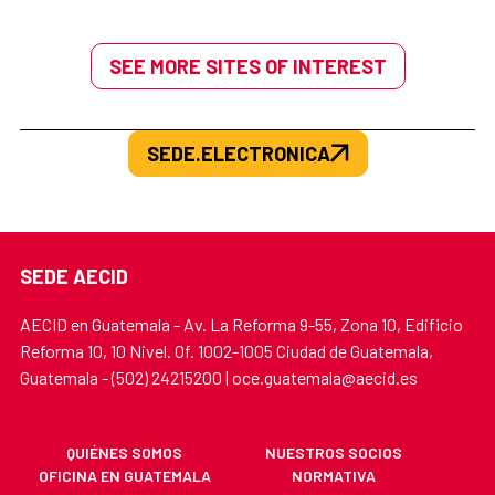
SEE MORE SITES OF INTEREST
SEDE.ELECTRONICA
SEDE AECID
AECID en Guatemala - Av. La Reforma 9-55, Zona 10, Edificio
Reforma 10, 10 Nivel. Of. 1002-1005 Ciudad de Guatemala,
Guatemala - (502) 24215200 | oce.guatemala@aecid.es
QUIÉNES SOMOS
NUESTROS SOCIOS
OFICINA EN GUATEMALA
NORMATIVA