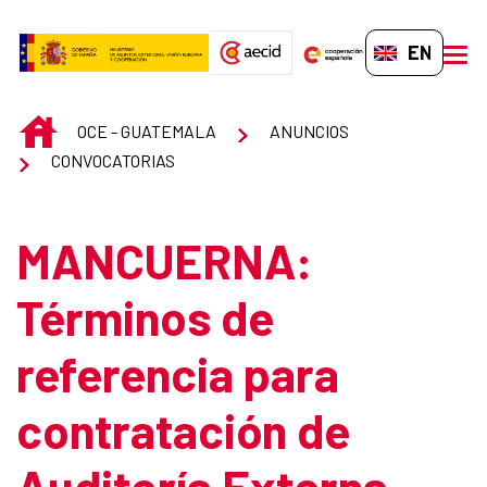
Skip to Main Content
EN-GB
men
INICIO
OCE - GUATEMALA
ANUNCIOS
CONVOCATORIAS
MANCUERNA:
Términos de
referencia para
contratación de
Auditoría Externa