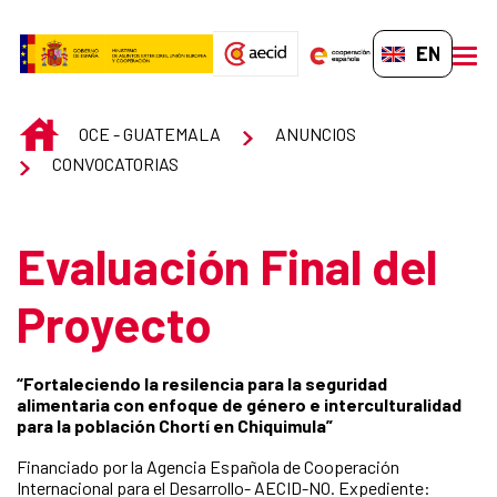
Skip to Main Content
EN-GB
men
INICIO
OCE - GUATEMALA
ANUNCIOS
CONVOCATORIAS
Evaluación Final del
Proyecto
“Fortaleciendo la resilencia para la seguridad
alimentaria con enfoque de género e interculturalidad
para la población Chortí en Chiquimula”
Financiado por la Agencia Española de Cooperación
Internacional para el Desarrollo- AECID-NO. Expediente: